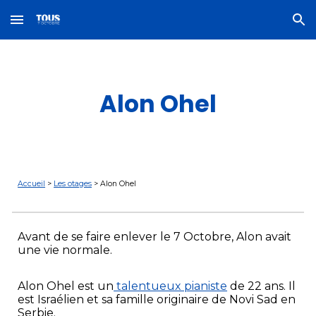
Skip to main content
Skip to navigation
Alon Ohel
Accueil
>
Les otages
>
Alon Ohel
Avant de se faire enlever le 7 Octobre,
Alon
avait
une vie normale.
Alon Ohel est un
talentueux pianiste
de 22 ans. Il
est Israélien et sa famille originaire de Novi Sad en
Serbie.