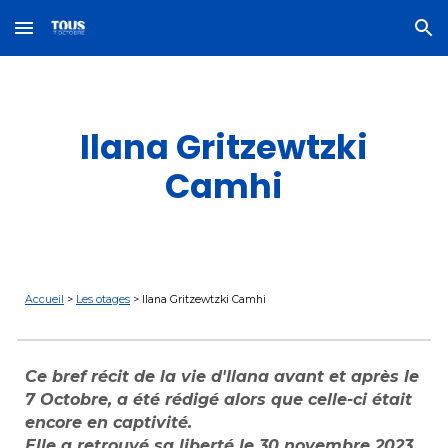
Skip to main content
Skip to navigation
Ilana Gritzewtzki
Camhi
Accueil
>
Les otages
>
Ilana Gritzewtzki Camhi
Ce bref récit de la vie d
'Ilana
avant et après le
7 Octobre, a été rédigé alors que celle-ci était
encore en captivité.
Elle a retrouvé sa liberté le 30 novembre 2023,