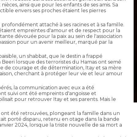
 nièces, ainsi que pour les enfants de ses amis. Sa
ible envers ses proches étaient les pierres
 profondément attaché à ses racines et à sa famille.
fi, étaient empreintes d'amour et de respect pour la
litante dévouée pour la paix au sein de l'association
ssion pour un avenir meilleur, marqué par la
paisible, un shabbat, que le destin a frappé
 à Beeri lorsque des terroristes du Hamas ont semé
 de courage et de détermination, Itay et sa mère
maison, cherchant à protéger leur vie et leur amour
érés, la communication avec eux a été
nt suivi ont été empreints d'angoisse et
isait pour retrouver Itay et ses parents. Mais le
y ont été retrouvées, plongeant la famille dans un
était porté disparu, retenu en otage dans la bande
janvier 2024, lorsque la triste nouvelle de sa mort a