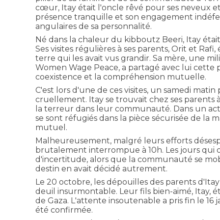
cœur, Itay était l'oncle rêvé pour ses neveux et
présence tranquille et son engagement indéfect
angulaires de sa personnalité.
Né dans la chaleur du kibboutz Beeri, Itay était
Ses visites régulières à ses parents, Orit et Ra
terre qui les avait vus grandir. Sa mère, une mi
Women Wage Peace, a partagé avec lui cette pa
coexistence et la compréhension mutuelle.
C'est lors d'une de ces visites, un samedi matin 
cruellement. Itay se trouvait chez ses parents
la terreur dans leur communauté. Dans un acte
se sont réfugiés dans la pièce sécurisée de la 
mutuel.
Malheureusement, malgré leurs efforts désesp
brutalement interrompue à 10h. Les jours qui o
d'incertitude, alors que la communauté se mobil
destin en avait décidé autrement.
Le 20 octobre, les dépouilles des parents d'Ita
deuil insurmontable. Leur fils bien-aimé, Itay, 
de Gaza. L'attente insoutenable a pris fin le 16 
été confirmée.