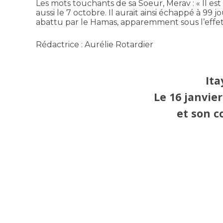
Les mots touchants de sa Soeur, Merav : « Il est
aussi le 7 octobre. Il aurait ainsi échappé à 99 j
abattu par le Hamas, apparemment sous l’effet
Rédactrice : Aurélie Rotardier
Ita
Le 1
6
janvier
et s
on c