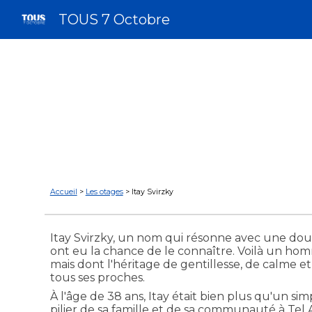
TOUS 7 Octobre
Sk
Accueil
>
Les otages
>
Itay Svirzky
Itay Svirzky, un nom qui résonne avec une d
ont eu la chance de le connaître. Voilà un ho
mais dont l'héritage de gentillesse, de calme e
tous ses proches.
À l'âge de 38 ans, Itay était bien plus qu'un simp
pilier de sa famille et de sa communauté à Tel