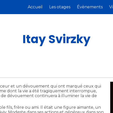
Accueil
Les otages
Évènements
V
ip to main content
Skip to navigat
Itay Svirzky
ouceur et un dévouement qui ont marqué ceux qui
mme dont la vie a été tragiquement interrompue,
t de dévouement continuera à illuminer la vie de
le fils, frère ou ami. Il était une figure aimante, un
 Aviv. Modeste dans ses actions et généreux dans son