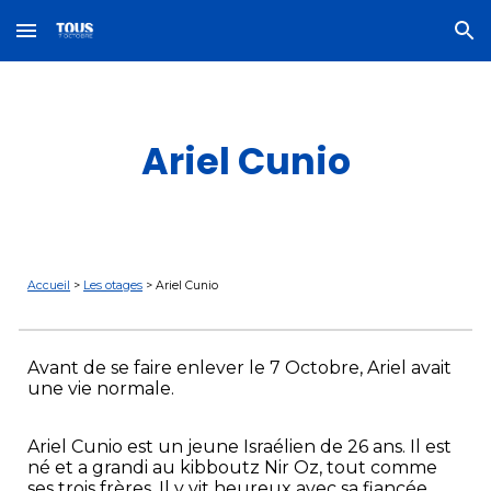
Skip to main content
Skip to navigation
Ariel Cunio
Accueil
>
Les otages
>
Ariel Cunio
Avant de se faire enlever le 7 Octobre,
Ariel
avait
une vie normale.
Ariel Cunio est un jeune Israélien de 26 ans. Il est
né et a grandi au kibboutz Nir Oz, tout comme
ses trois frères. Il y vit heureux avec sa fiancée